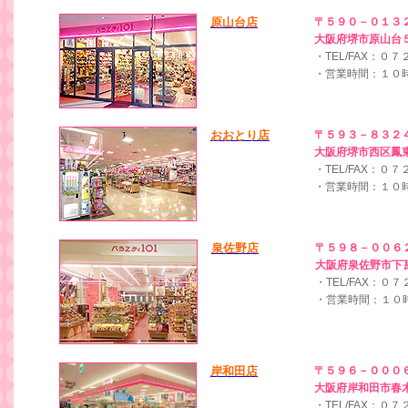
原山台店
〒５９０－０１３
大阪府堺市原山台
・TEL/FAX：０
・営業時間：１０
おおとり店
〒５９３－８３２
大阪府堺市西区鳳
・TEL/FAX：０
・営業時間：１０
泉佐野店
〒５９８－００６
大阪府泉佐野市下
・TEL/FAX：
・営業時間：１０
岸和田店
〒５９６－０００
大阪府岸和田市春
・TEL/FAX：０