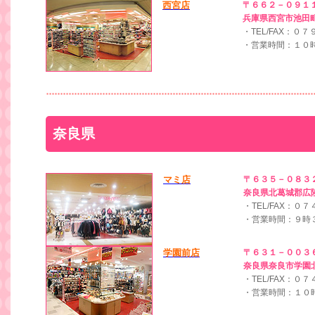
西宮店
〒６６２－０９１
兵庫県西宮市池田町
・TEL/FAX：０
・営業時間：１０
奈良県
マミ店
〒６３５－０８３
奈良県北葛城郡広
・TEL/FAX：
・営業時間：９時
学園前店
〒６３１－００３
奈良県奈良市学園北
・TEL/FAX：
・営業時間：１０