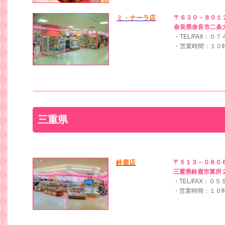
ミ・ナーラ店
〒６３０－８０１
奈良県奈良市二条
・TEL/FAX：
・営業時間：１０
三重県
鈴鹿店
〒５１３－０８０
三重県鈴鹿市算所
・TEL/FAX：０
・営業時間：１０