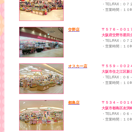
・TEL/FAX：０
・営業時間：１０
交野店
〒５７６－００１
大阪府交野市星田
・TEL/FAX：０
・営業時間：１０
オスカー店
〒５５９－００２
大阪市住之江区新
・TEL/FAX：０
・営業時間：１０
都島店
〒５３４－００１
大阪市都島区友渕
・TEL/FAX：０
・営業時間：１０