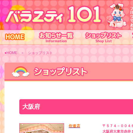
●HOME
＞ ショップリスト
大阪府
住道店
〒５７４－００４
大阪府大東市赤井